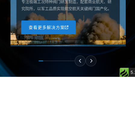
专注极端工况特种阀门研发制造，配套商业航天、研
究院所，以军工品质实现航空航天关键阀门国产化。
查看更多解决方案
5.
更多解决方案
解决方案
西安汇源为300多个应用领域提供阀门解决方案