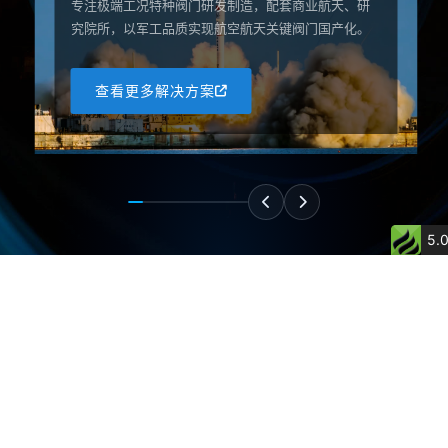
专注极端工况特种阀门研发制造，配套商业航天、研
究院所，以军工品质实现航空航天关键阀门国产化。
查看更多解决方案
5.
更多解决方案
解决方案
西安汇源为300多个应用领域提供阀门解决方案